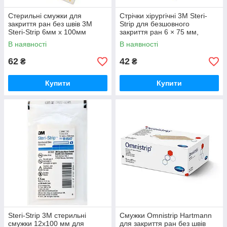
Стерильні смужки для
Стрічки хірургічні 3M Steri-
закриття ран без швів 3M
Strip для безшовного
Steri-Strip 6мм x 100мм
закриття ран 6 × 75 мм,
стерильні смужки для
В наявності
В наявності
фіксації країв рани.
62
42
₴
₴
Купити
Купити
Steri-Strip 3M стерильні
Смужки Omnistrip Hartmann
смужки 12х100 мм для
для закриття ран без швів