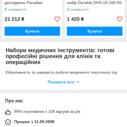
досліджень Paradise
набір Durable DHS-18-166-05
Instruments nabir-sektsiinyi
В наявності
В наявності
21 212
1 420
₴
₴
Купити
Купити
Набори медичних інструментів: готові
професійні рішення для клінік та
операційних
Ефективність та швидкість роботи медичного персоналу під
час проведення операцій, оглядів та маніпуляцій напряму
Показати все
залежать від правильної комплектації інвентарю. Професійні
набори медичних інструментів дозволяють уникнути
необхідності підбирати кожен виріб окремо. Готові комплекти
формуються відповідно до профільних медичних стандартів,
Про нас
що гарантує наявність усього необхідного інструментарію під
рукою лікаря в найвідповідальніший момент.
99% позитивних з 104 відгуків за рік
Що таке набір медичних інструментів та
Працює з 11.09.2008
його призначення