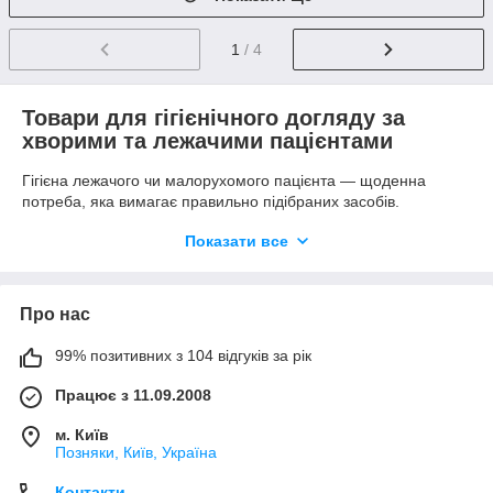
1
/ 4
Товари для гігієнічного догляду за
хворими та лежачими пацієнтами
Гігієна лежачого чи малорухомого пацієнта — щоденна
потреба, яка вимагає правильно підібраних засобів.
Категорія «Товари з догляду за хворими» об’єднує вироби
Показати все
для гігієни при нетриманні, догляду за стомою, зігрівання та
повсякденних процедур — усе, що полегшує догляд вдома
чи в медзакладі.
Що таке товари з догляду за хворими
Про нас
Це група гігієнічних і допоміжних виробів для щоденного
99% позитивних з 104 відгуків за рік
догляду за людьми з обмеженою рухливістю, лежачими
хворими та пацієнтами з нетриманням. Такі засоби
Працює з 11.09.2008
допомагають підтримувати чистоту шкіри, забезпечувати
гігієну при нетриманні сечі й калу, доглядати за стомою та
м. Київ
створювати комфорт для пацієнта під час тривалого
Позняки, Київ, Україна
перебування в ліжку.
Контакти