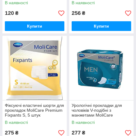
В наявності
В наявності
120
256
₴
₴
Купити
Купити
Фіксуючі еластичні шорти для
Урологічні прокладки для
прокладок MoliCare Premium
чоловіків V-подібні з
Fixpants S, 5 штук
манжетами MoliCare
Premium MEN PAD 4 краплі
В наявності
В наявності
275
277
₴
₴