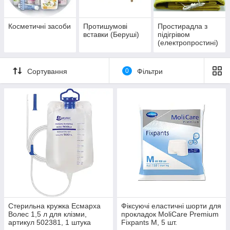
Косметичні засоби
Протишумові
Простирадла з
вставки (Беруші)
підігрівом
(електропростині)
Сортування
0
Фільтри
Стерильна кружка Есмарха
Фіксуючі еластичні шорти для
Волес 1,5 л для клізми,
прокладок MoliCare Premium
артикул 502381, 1 штука
Fixpants M, 5 шт.