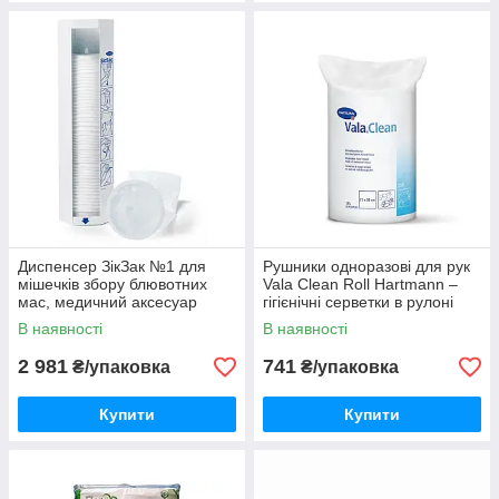
Диспенсер ЗікЗак №1 для
Рушники одноразові для рук
мішечків збору блювотних
Vala Clean Roll Hartmann –
мас, медичний аксесуар
гігієнічні серветки в рулоні
В наявності
В наявності
2 981
741
₴/упаковка
₴/упаковка
Купити
Купити