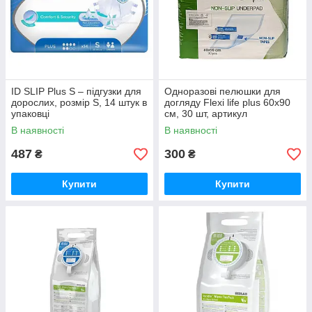
ID SLIP Plus S – підгузки для
Одноразові пелюшки для
дорослих, розмір S, 14 штук в
догляду Flexi life plus 60x90
упаковці
см, 30 шт, артикул
8697459728511
В наявності
В наявності
487
300
₴
₴
Купити
Купити