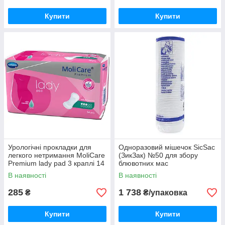
Купити
Купити
Урологічні прокладки для
Одноразовий мішечок SicSac
легкого нетримання MoliCare
(ЗикЗак) №50 для збору
Premium lady pad 3 краплі 14
блювотних мас
шт
В наявності
В наявності
285
1 738
₴
₴/упаковка
Купити
Купити