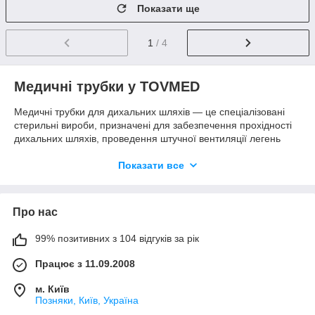
Показати ще
1
/ 4
Медичні трубки у TOVMED
Медичні трубки для дихальних шляхів — це спеціалізовані
стерильні вироби, призначені для забезпечення прохідності
дихальних шляхів, проведення штучної вентиляції легень
(ШВЛ), інгаляційного наркозу та подачі кисню. Застосування
якісних трубок гарантує надійну герметизацію, захист від
Показати все
аспірації та мінімальне травмування слизових оболонок під
час маніпуляцій.
Забезпечення стабільного дихального доступу є критичним
Про нас
завданням в анестезіології, реаніматології, інтенсивній
терапії та екстреній медичній допомозі. Представлені вироби
99% позитивних з 104 відгуків за рік
відповідають високим стандартам біосумісності та безпеки.
Працює з 11.09.2008
Що таке медичні дихальні трубки та їх
призначення
м. Київ
Позняки, Київ, Україна
Медичні трубки являють собою порожнисті циліндричні