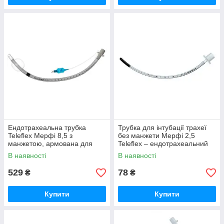
Ендотрахеальна трубка
Трубка для інтубації трахеї
Teleflex Мерфі 8,5 з
без манжети Мерфі 2,5
манжетою, армована для
Teleflex – ендотрахеальний
інтубації
виріб
В наявності
В наявності
529
78
₴
₴
Купити
Купити