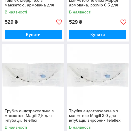
Teleflex Мерфі 6.0 з
манжетою Teleflex Мерфі
манжетою, армована для
армована, розмір 6,5 для
інтубації
інтубації
В наявності
В наявності
529
529
₴
₴
Купити
Купити
Трубка ендотрахеальна з
Трубка ендотрахеальна з
манжетою Magill 2,5 для
манжетою Magill 3.0 для
інтубації, Teleflex
інтубації, виробник Teleflex
В наявності
В наявності