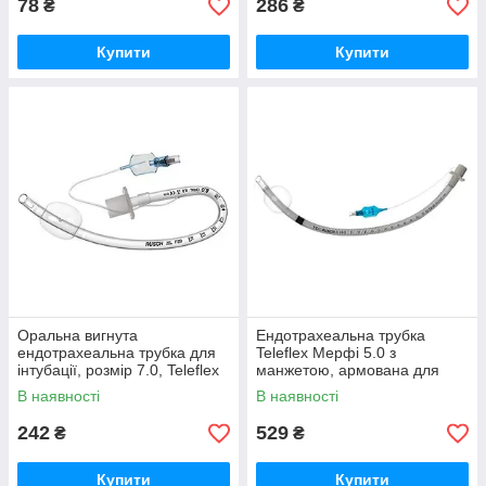
78
286
₴
₴
Купити
Купити
Оральна вигнута
Ендотрахеальна трубка
ендотрахеальна трубка для
Teleflex Мерфі 5.0 з
інтубації, розмір 7.0, Teleflex
манжетою, армована для
інтубації
В наявності
В наявності
242
529
₴
₴
Купити
Купити