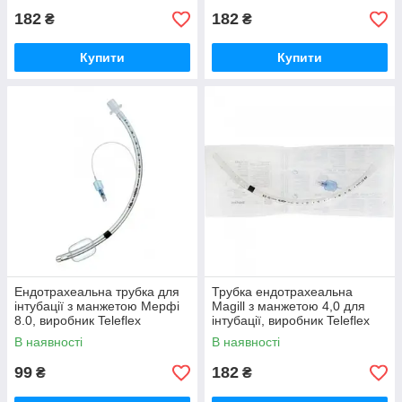
182
182
₴
₴
Купити
Купити
Ендотрахеальна трубка для
Трубка ендотрахеальна
інтубації з манжетою Мерфі
Magill з манжетою 4,0 для
8.0, виробник Teleflex
інтубації, виробник Teleflex
В наявності
В наявності
99
182
₴
₴