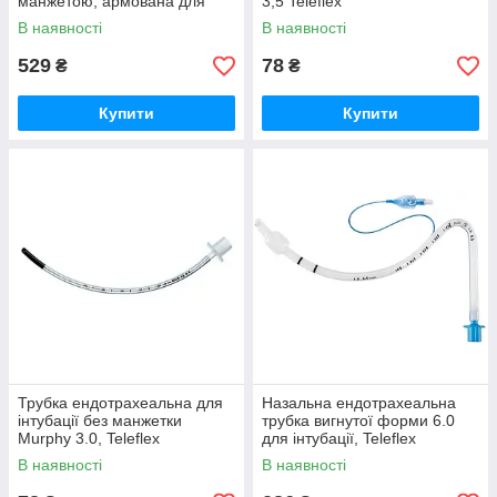
манжетою, армована для
3,5 Teleflex
інтубації
В наявності
В наявності
529
78
₴
₴
Купити
Купити
Трубка ендотрахеальна для
Назальна ендотрахеальна
інтубації без манжетки
трубка вигнутої форми 6.0
Murphy 3.0, Teleflex
для інтубації, Teleflex
В наявності
В наявності