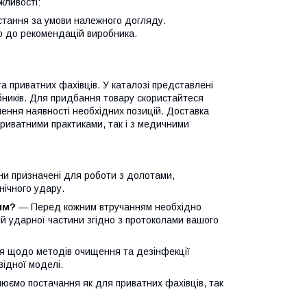
жливості:
стання за умови належного догляду.
но до рекомендацій виробника.
 приватних фахівців. У каталозі представлені
бників. Для придбання товару скористайтеся
нення наявності необхідних позицій. Доставка
приватними практиками, так і з медичними
и призначені для роботи з долотами,
нічного удару.
ям?
— Перед кожним втручанням необхідно
цій ударної частини згідно з протоколами вашого
 щодо методів очищення та дезінфекції
відної моделі.
юємо постачання як для приватних фахівців, так