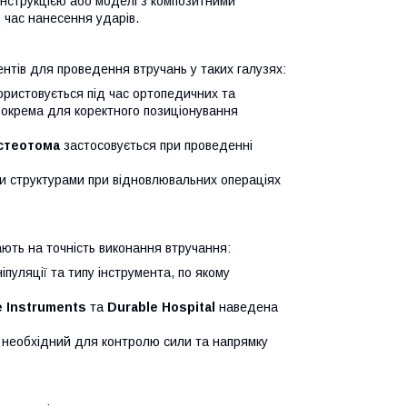
нструкцією або моделі з композитними
д час нанесення ударів.
тів для проведення втручань у таких галузях:
ристовується під час ортопедичних та
 зокрема для коректного позиціонування
стеотома
застосовується при проведенні
ми структурами при відновлювальних операціях
ють на точність виконання втручання:
пуляції та типу інструмента, по якому
e Instruments
та
Durable Hospital
наведена
, необхідний для контролю сили та напрямку