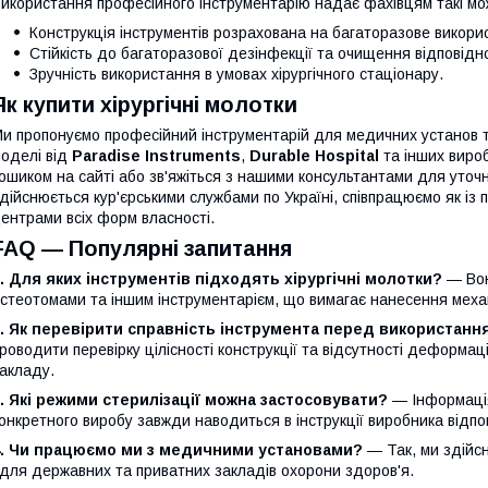
икористання професійного інструментарію надає фахівцям такі мо
Конструкція інструментів розрахована на багаторазове викори
Стійкість до багаторазової дезінфекції та очищення відповід
Зручність використання в умовах хірургічного стаціонару.
Як купити хірургічні молотки
и пропонуємо професійний інструментарій для медичних установ та
оделі від
Paradise Instruments
,
Durable Hospital
та інших виро
ошиком на сайті або зв'яжіться з нашими консультантами для уточ
дійснюється кур'єрськими службами по Україні, співпрацюємо як із 
ентрами всіх форм власності.
FAQ — Популярні запитання
. Для яких інструментів підходять хірургічні молотки?
— Вон
стеотомами та іншим інструментарієм, що вимагає нанесення меха
. Як перевірити справність інструмента перед використанн
роводити перевірку цілісності конструкції та відсутності деформа
акладу.
. Які режими стерилізації можна застосовувати?
— Інформація
онкретного виробу завжди наводиться в інструкції виробника відпо
4. Чи працюємо ми з медичними установами?
— Так, ми здійсн
 для державних та приватних закладів охорони здоров'я.