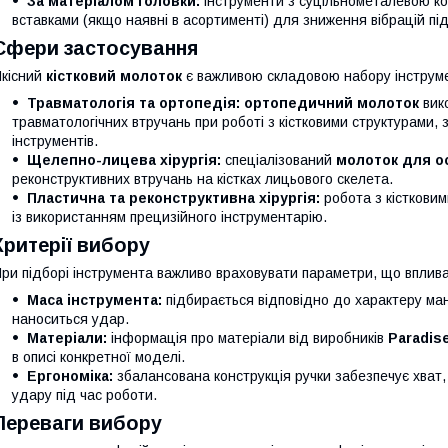
За матеріалом головки:
інструменти з суцільнометалевою ко
вставками (якщо наявні в асортименті) для зниження вібрацій пі
Сфери застосування
кісний
кістковий молоток
є важливою складовою набору інструмен
Травматологія та ортопедія:
ортопедичний молоток
вико
травматологічних втручань при роботі з кістковими структурами,
інструментів.
Щелепно-лицева хірургія:
спеціалізований
молоток для о
реконструктивних втручань на кістках лицьового скелета.
Пластична та реконструктивна хірургія:
робота з кісткови
із використанням прецизійного інструментарію.
Критерії вибору
ри підборі інструмента важливо враховувати параметри, що вплива
Маса інструмента:
підбирається відповідно до характеру мані
наноситься удар.
Матеріали:
інформація про матеріали від виробників
Paradis
в описі конкретної моделі.
Ергономіка:
збалансована конструкція ручки забезпечує хват
удару під час роботи.
Переваги вибору