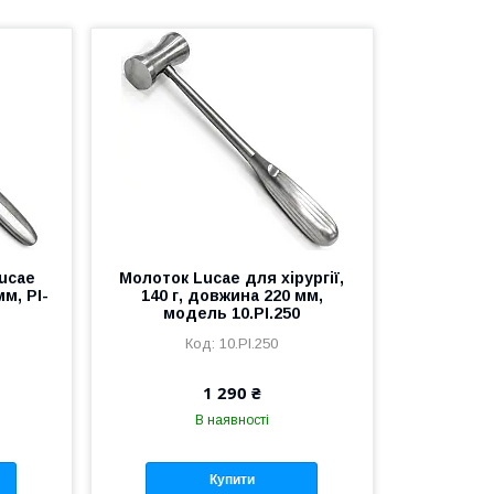
ucae
Молоток Lucae для хірургії,
мм, PI-
140 г, довжина 220 мм,
модель 10.PI.250
10.PI.250
1 290 ₴
В наявності
Купити