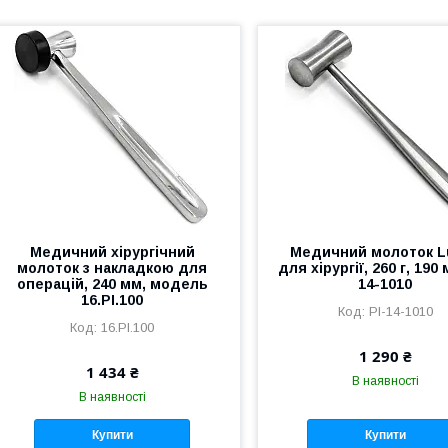
Медичний хірургічний
Медичний молоток L
молоток з накладкою для
для хірургії, 260 г, 190 
операцій, 240 мм, модель
14-1010
16.PI.100
PI-14-1010
16.PI.100
1 290 ₴
1 434 ₴
В наявності
В наявності
Купити
Купити