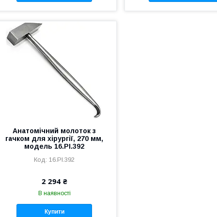
Анатомічний молоток з
гачком для хірургії, 270 мм,
модель 16.PI.392
16.PI.392
2 294 ₴
В наявності
Купити