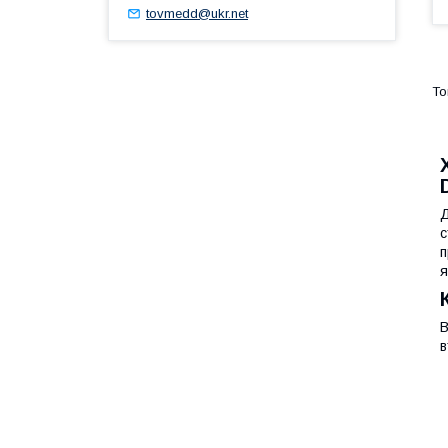
tovmedd@ukr.net
Д
с
п
я
В
в