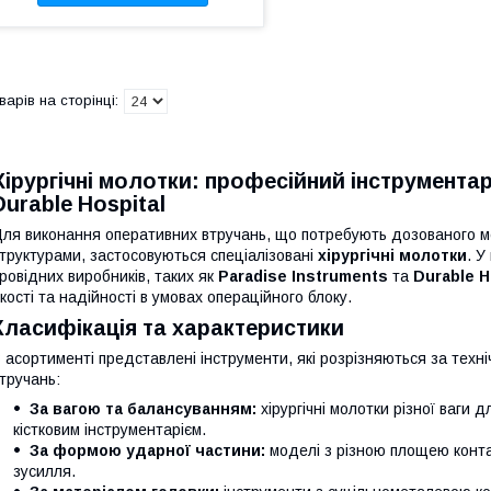
Хірургічні молотки: професійний інструментарі
Durable Hospital
ля виконання оперативних втручань, що потребують дозованого мех
труктурами, застосовуються спеціалізовані
хірургічні молотки
. У
ровідних виробників, таких як
Paradise Instruments
та
Durable H
кості та надійності в умовах операційного блоку.
Класифікація та характеристики
 асортименті представлені інструменти, які розрізняються за тех
тручань:
За вагою та балансуванням:
хірургічні молотки різної ваги
кістковим інструментарієм.
За формою ударної частини:
моделі з різною площею конта
зусилля.