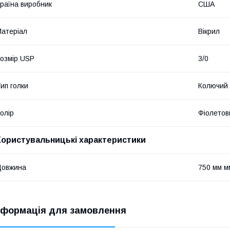
раїна виробник
США
атеріал
Вікрил
озмір USP
3/0
ип голки
Колючий
олір
Фіолетов
Користувальницькі характеристики
Довжина
750 мм м
нформація для замовлення