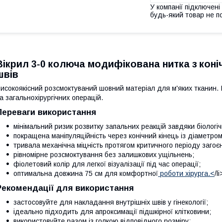
У компанії підключені
будь-який товар не п
Вікрил 3-0 колюча модифікована нитка з коніч
швів
исокоякісний розсмоктуваний шовний матеріал для м'яких тканин. І
а загальнохірургічних операцій.
Переваги використання
мінімальний ризик розвитку запальних реакцій завдяки біологічн
покращена маніпуляційність через конічний кінець із діаметром
тривала механічна міцність протягом критичного періоду загоє
рівномірне розсмоктування без залишкових ущільнень;
фіолетовий колір для легкої візуалізації під час операції;
оптимальна довжина 75 см для комфортної
роботи хірурга.<
/li
Рекомендації для використання
застосовуйте для накладання внутрішніх швів у гінекології;
ідеально підходить для апроксимації підшкірної клітковини;
використовуйте разом із голкою відповідного розміру;