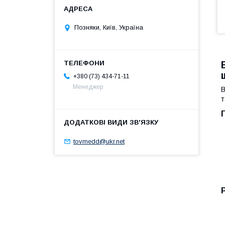
Позняки, Київ, Україна
+380 (73) 434-71-11
Менеджер
В
т
tovmedd@ukr.net