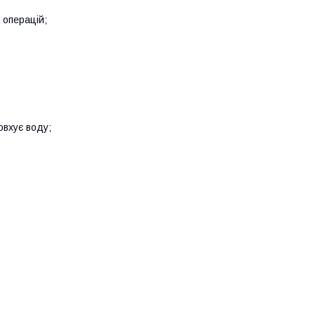
 операцій;
овхує воду;