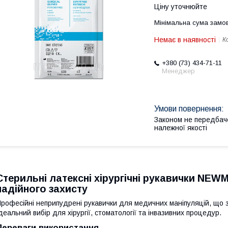
Ціну уточнюйте
Мінімальна сума замов
Немає в наявності
К
+380 (73) 434-71-11
Менеджер
Законом не передбач
належної якості
Стерильні латексні хірургічні рукавички NEW
надійного захисту
рофесійні неприпудрені рукавички для медичних маніпуляцій, що з
деальний вибір для хірургії, стоматології та інвазивних процедур.
Переваги використання