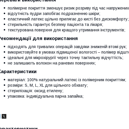
полімерне покриття зменшує ризик розриву під час напружених
відсутність пудри запобігає подразненню шкіри;
еластичний латекс щільно прилягає до кисті без дискомфорту;
стерильність гарантує безпеку пацієнта та лікаря;
текстурована поверхня для кращого утримання інструментів;
Рекомендації для використання
підходять для тривалих операцій завдяки зниженій втомі рук;
використовуйте в умовах підвищеної вологості – полімер відшт
ідеальні для мікрохірургії через точну тактильну відчуттість;
не залишають волокон на раневих поверхнях;
Характеристики
матеріал: 100% натуральний латекс із полімерним покриттям;
розміри: S, M, L, XL для щільного обхвату;
стерилізація: оксид етилену;
упаковка: індивідуальна парна запайка;
арактеристики