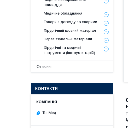
приладдя
Медичне обладнання
Товари з догляду за хворими
Хірургічний шовний матеріал
Перев'язувальні матеріали
Хірургічні та медичні
інструменти (Інструментарій)
Отзывы
КОНТАКТИ
ТовМед
П
І