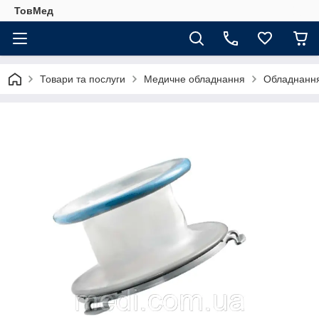
ТовМед
Товари та послуги
Медичне обладнання
Обладнання