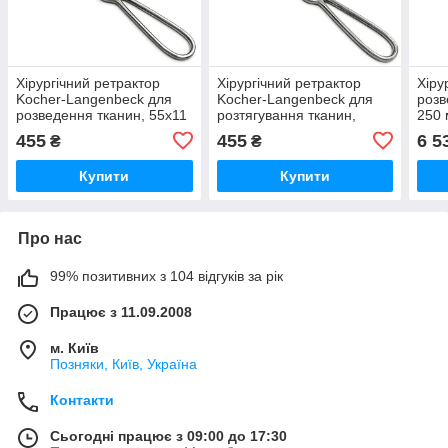
Хірургічний ретрактор
Хірургічний ретрактор
Хіру
Kocher-Langenbeck для
Kocher-Langenbeck для
розв
розведення тканин, 55x11
розтягування тканин,
250 
мм, 215 мм, 15-321-02
50x15 мм, 215 мм, 92-
455
455
6 5
₴
₴
075-17
Купити
Купити
Про нас
99% позитивних з 104 відгуків за рік
Працює з 11.09.2008
м. Київ
Позняки, Київ, Україна
Контакти
Сьогодні працює з 09:00 до 17:30