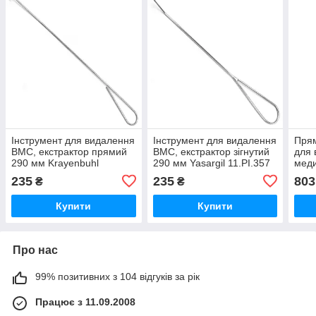
Інструмент для видалення
Інструмент для видалення
Прям
ВМС, екстрактор прямий
ВМС, екстрактор зігнутий
для 
290 мм Krayenbuhl
290 мм Yasargil 11.PI.357
меди
11.PI.358
11.P
235
235
803
₴
₴
Купити
Купити
Про нас
99% позитивних з 104 відгуків за рік
Працює з 11.09.2008