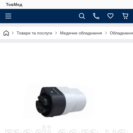
ТовМед
Товари та послуги
Медичне обладнання
Обладнання