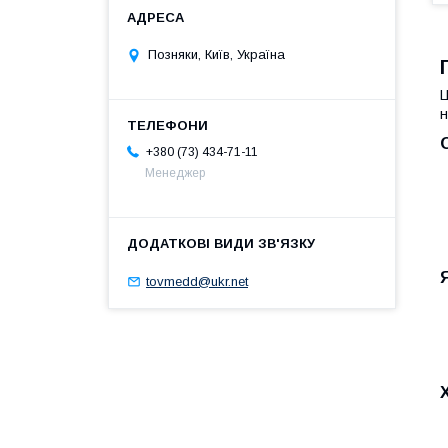
Позняки, Київ, Україна
Ц
н
+380 (73) 434-71-11
Менеджер
tovmedd@ukr.net