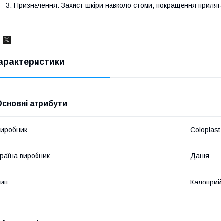
Призначення: Захист шкіри навколо стоми, покращення приляг
арактеристики
Основні атрибути
иробник
Coloplast
раїна виробник
Данія
ип
Калопри