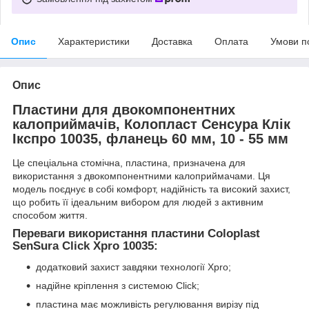
Опис
Характеристики
Доставка
Оплата
Умови п
Опис
Пластини для двокомпонентних
калоприймачів, Колопласт Сенсура Клік
Ікспро 10035, фланець 60 мм, 10 - 55 мм
Це спеціальна стомічна, пластина, призначена для
використання з двокомпонентними калоприймачами. Ця
модель поєднує в собі комфорт, надійність та високий захист,
що робить її ідеальним вибором для людей з активним
способом життя.
Переваги використання пластини Coloplast
SenSura Click Xpro 10035:
додатковий захист завдяки технології Xpro;
надійне кріплення з системою Click;
пластина має можливість регулювання вирізу під