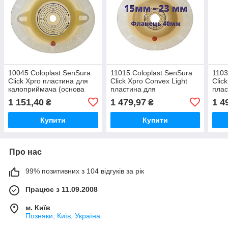
10045 Coloplast SenSura
11015 Coloplast SenSura
1103
Click Xpro пластина для
Click Xpro Convex Light
Clic
калоприймача (основа
пластина для
плас
для стоми), фланець 70
калоприймача (основа
кало
1 151,40
1 479,97
1 4
₴
₴
мм, отвір 10–65 мм, 5 шт.
для стоми), фланець 40
для 
мм, отвір 15–23 мм, 5 шт.
мм, 
Купити
Купити
Про нас
99% позитивних з 104 відгуків за рік
Працює з 11.09.2008
м. Київ
Позняки, Київ, Україна