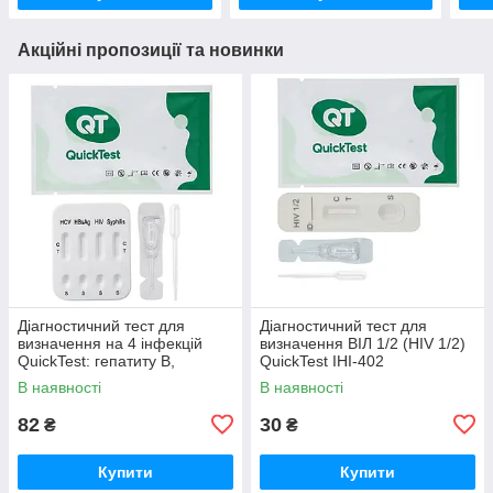
Акційні пропозиції та новинки
Діагностичний тест для
Діагностичний тест для
визначення на 4 інфекцій
визначення ВІЛ 1/2 (HIV 1/2)
QuickTest: гепатиту В,
QuickTest IHI-402
сифілісу, ВІЛ, гепатиту С,
В наявності
В наявності
IHS-404
82
30
₴
₴
Купити
Купити