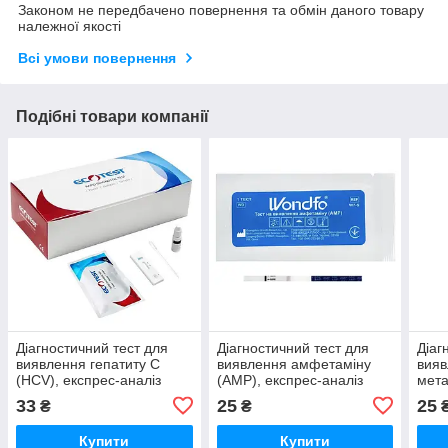
Законом не передбачено повернення та обмін даного товару
належної якості
Всі умови повернення
Подібні товари компанії
Діагностичний тест для
Діагностичний тест для
Діаг
виявлення гепатиту C
виявлення амфетаміну
вия
(HCV), експрес-аналіз
(AMP), експрес-аналіз
мета
ECOTEST HCV-W23, 1 шт.
WONDFO W7-S, 1 шт.
екс
33
25
25
₴
₴
W11-
Купити
Купити