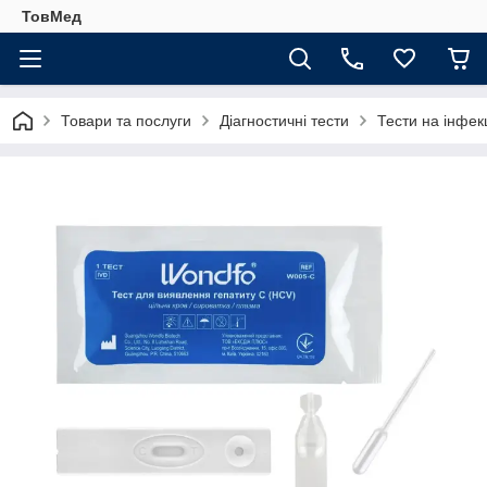
ТовМед
Товари та послуги
Діагностичні тести
Тести на інфекц