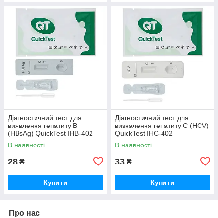
Діагностичний тест для
Діагностичний тест для
виявлення гепатиту B
визначення гепатиту C (HCV)
(HBsAg) QuickTest IHB-402
QuickTest IHC-402
В наявності
В наявності
28
33
₴
₴
Купити
Купити
Про нас