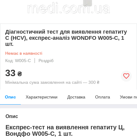
Діагностичний тест для виявлення гепатиту
C (HCV), експрес-аналіз WONDFO W005-C, 1
шт.
Немає в наявності
Код: W005-C
Роздріб
33
₴
Мінімальна сума замовлення на сайті — 300 ₴
Опис
Характеристики
Доставка
Оплата
Умови п
Опис
Експрес-тест на виявлення гепатиту Ц,
Вондфо W005-C, 1 шт.