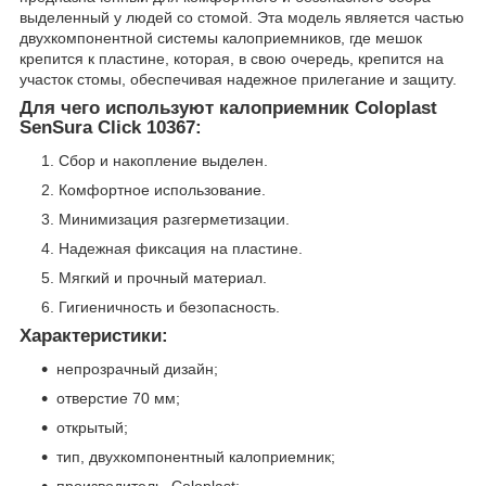
выделенный у людей со стомой. Эта модель является частью
двухкомпонентной системы калоприемников, где мешок
крепится к пластине, которая, в свою очередь, крепится на
участок стомы, обеспечивая надежное прилегание и защиту.
Для чего используют калоприемник Coloplast
SenSura Click 10367:
Сбор и накопление выделен.
Комфортное использование.
Минимизация разгерметизации.
Надежная фиксация на пластине.
Мягкий и прочный материал.
Гигиеничность и безопасность.
Характеристики:
непрозрачный дизайн;
отверстие 70 мм;
открытый;
тип, двухкомпонентный калоприемник;
производитель, Coloplast;