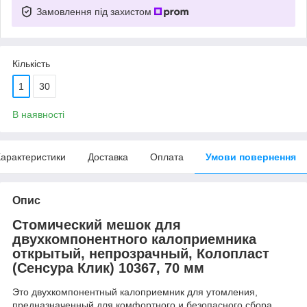
Замовлення під захистом
Кількість
1
30
В наявності
арактеристики
Доставка
Оплата
Умови повернення
Опис
Стомический мешок для
двухкомпонентного калоприемника
открытый, непрозрачный, Колопласт
(Сенсура Клик) 10367, 70 мм
Это двухкомпонентный калоприемник для утомления,
предназначенный для комфортного и безопасного сбора