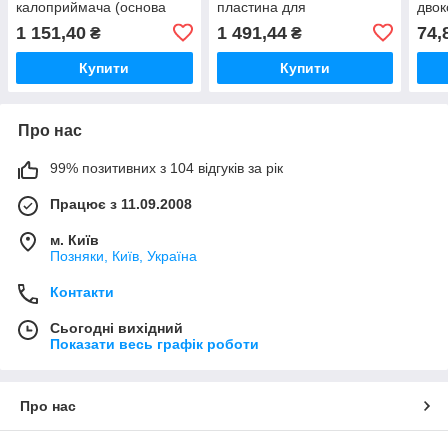
калоприймача (основа
пластина для
двок
для стоми), фланець 70
калоприймача (основа
для 
1 151,40
1 491,44
74,
₴
₴
мм, отвір 10–65 мм, 5 шт.
для стоми), фланець 70
мм, 
мм, отвір 15–53 мм, 5 шт.
непр
Купити
Купити
Про нас
99% позитивних з 104 відгуків за рік
Працює з 11.09.2008
м. Київ
Позняки, Київ, Україна
Контакти
Сьогодні вихідний
Показати весь графік роботи
Про нас