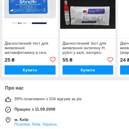
Діагностичний тест для
Діагностичний тест для
Діаг
виявлення
виявлення антигену H.
вия
метамфетаміну в сечі,
pylori у калі, експрес-
(мар
експрес-аналіз WONDFO
аналіз Medrynok GCHP-
експ
25
55
24
₴
₴
W11-S (mAMP/МЕТ), 1 шт.
602a, 1 шт.
1 шт
Купити
Купити
Про нас
99% позитивних з 104 відгуків за рік
Працює з 11.09.2008
м. Київ
Позняки, Київ, Україна