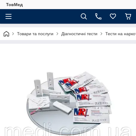
ТовМед
Товари та послуги
Діагностичні тести
Тести на нарко