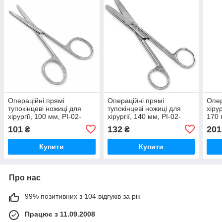
Операційні прямі
Операційні прямі
Опер
тупокінцеві ножиці для
тупокінцеві ножиці для
хірур
хірургії, 100 мм, PI-02-
хірургії, 140 мм, PI-02-
170 
1099
1102
101
132
201
₴
₴
Купити
Купити
Про нас
99% позитивних з 104 відгуків за рік
Працює з 11.09.2008