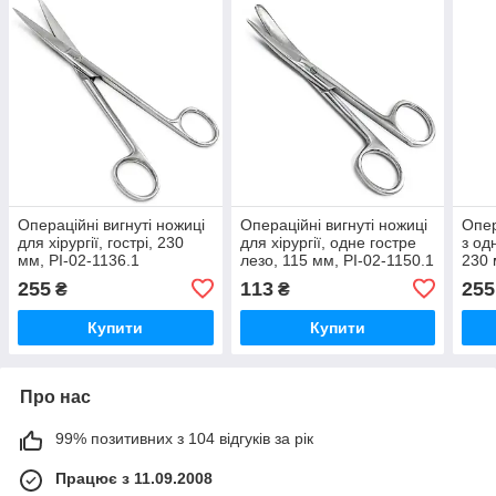
Операційні вигнуті ножиці
Операційні вигнуті ножиці
Опер
для хірургії, гострі, 230
для хірургії, одне гостре
з од
мм, PI-02-1136.1
лезо, 115 мм, PI-02-1150.1
230 
117
255
113
255
₴
₴
Купити
Купити
Про нас
99% позитивних з 104 відгуків за рік
Працює з 11.09.2008