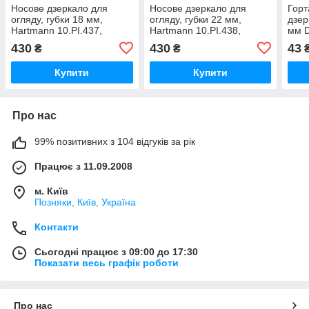
Носове дзеркало для
Носове дзеркало для
Горт
огляду, губки 18 мм,
огляду, губки 22 мм,
дзер
Hartmann 10.PI.437,
Hartmann 10.PI.438,
мм 
медичний інструмент
медичний інструмент
430
430
43
₴
₴
Купити
Купити
Про нас
99% позитивних з 104 відгуків за рік
Працює з 11.09.2008
м. Київ
Позняки, Київ, Україна
Контакти
Сьогодні працює з 09:00 до 17:30
Показати весь графік роботи
Про нас