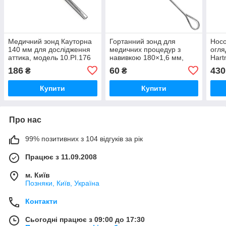
Медичний зонд Кауторна
Гортанний зонд для
Носо
140 мм для дослідження
медичних процедур з
огля
аттика, модель 10.PI.176
навивкою 180×1,6 мм,
Hart
артикул 10.PI.166.7
меди
186
60
430
₴
₴
Купити
Купити
Про нас
99% позитивних з 104 відгуків за рік
Працює з 11.09.2008
м. Київ
Позняки, Київ, Україна
Контакти
Сьогодні працює з 09:00 до 17:30