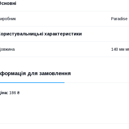
Основні
иробник
Paradise
Користувальницькі характеристики
Довжина
140 мм м
нформація для замовлення
іна:
186 ₴