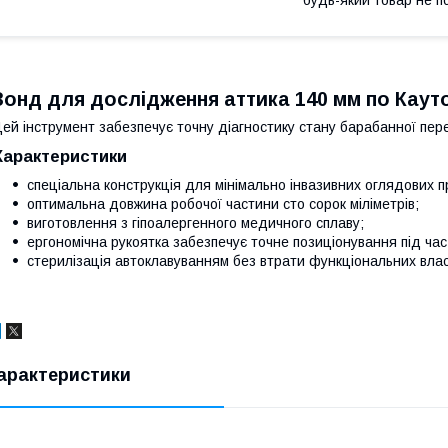
будь-який товар не п
Зонд для дослідження аттика 140 мм по Кауто
ей інструмент забезпечує точну діагностику стану барабанної пер
Характеристики
спеціальна конструкція для мінімально інвазивних оглядових 
оптимальна довжина робочої частини сто сорок міліметрів;
виготовлення з гіпоалергенного медичного сплаву;
ергономічна рукоятка забезпечує точне позиціонування під час
стерилізація автоклавуванням без втрати функціональних вла
арактеристики