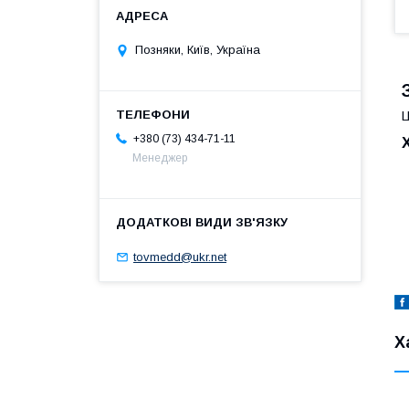
Позняки, Київ, Україна
Ц
+380 (73) 434-71-11
Менеджер
tovmedd@ukr.net
Х