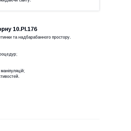
окидаючи сайту.
рну 10.PI.176
етинки та надбарабанного простору.
процедур;
 маніпуляцій;
стивостей.