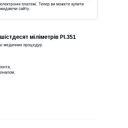
 електронні платежі. Тепер ви можете купити
окидаючи сайту.
істдесят міліметрів PI.351
час медичних процедур.
ієнта;
соналом;