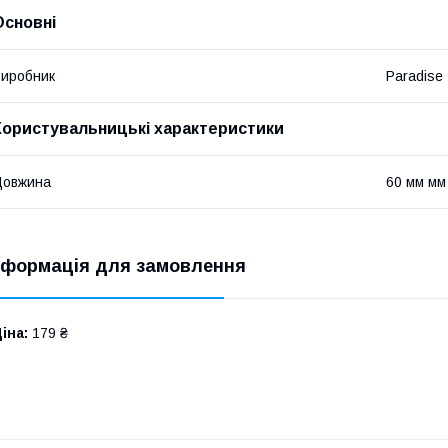
Основні
иробник
Paradise
Користувальницькі характеристики
Довжина
60 мм мм
нформація для замовлення
іна:
179 ₴