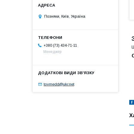
Позняки, Київ, Україна
+380 (73) 434-71-11
Ц
Менеджер
tovmedd@ukr.net
Х