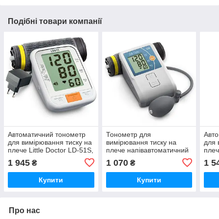
Подібні товари компанії
Автоматичний тонометр
Тонометр для
Авто
для вимірювання тиску на
вимірювання тиску на
для 
плече Little Doctor LD-51S,
плече напівавтоматичний
плеч
1 шт.
Little Doctor LD-2, 1 шт.
1 шт
1 945
1 070
1 5
₴
₴
Купити
Купити
Про нас