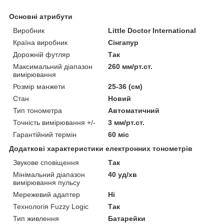
Основні атрибути
Виробник
Little Doctor International
Країна виробник
Сінгапур
Дорожній футляр
Так
Максимальний діапазон
260 мм/рт.ст.
вимірювання
Розмір манжети
25-36 (см)
Стан
Новий
Тип тонометра
Автоматичний
Точність вимірювання +/-
3 мм/рт.ст.
Гарантійний термін
60 міс
Додаткові характеристики електронних тонометрів
Звукове сповіщення
Так
Мінімальний діапазон
40 уд/хв
вимірювання пульсу
Мережевий адаптер
Ні
Технологія Fuzzy Logic
Так
Тип живлення
Батарейки