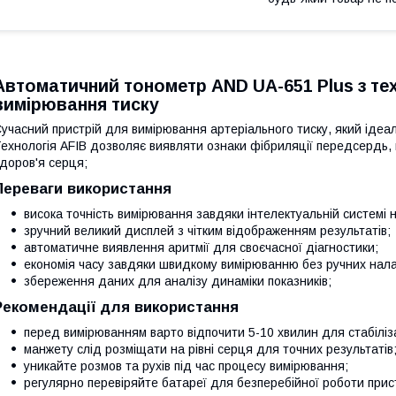
Автоматичний тонометр AND UA-651 Plus з те
вимірювання тиску
учасний пристрій для вимірювання артеріального тиску, який іде
ехнологія AFIB дозволяє виявляти ознаки фібриляції передсердь,
доров'я серця;
Переваги використання
висока точність вимірювання завдяки інтелектуальній системі
зручний великий дисплей з чітким відображенням результатів;
автоматичне виявлення аритмії для своєчасної діагностики;
економія часу завдяки швидкому вимірюванню без ручних нал
збереження даних для аналізу динаміки показників;
Рекомендації для використання
перед вимірюванням варто відпочити 5-10 хвилин для стабіліза
манжету слід розміщати на рівні серця для точних результатів
уникайте розмов та рухів під час процесу вимірювання;
регулярно перевіряйте батареї для безперебійної роботи при