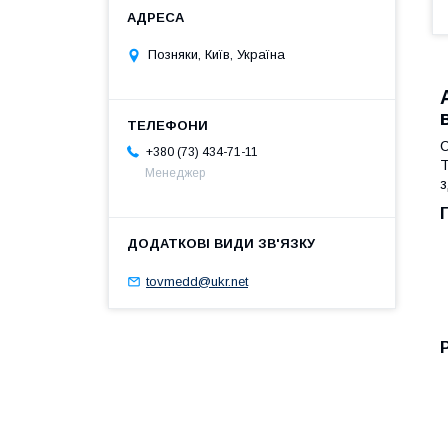
Позняки, Київ, Україна
С
+380 (73) 434-71-11
Т
Менеджер
з
tovmedd@ukr.net