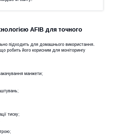
хнологією AFIB для точного
ально підходить для домашнього використання.
 що робить його корисним для моніторингу
 накачування манжети;
аштувань;
ції тиску;
;
строю;