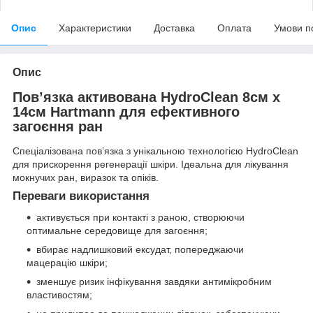
Опис
Характеристики
Доставка
Оплата
Умови п
Опис
Пов’язка активована HydroClean 8см х
14см Hartmann для ефективного
загоєння ран
Спеціалізована пов’язка з унікальною технологією HydroClean
для прискорення регенерації шкіри. Ідеальна для лікування
мокнучих ран, виразок та опіків.
Переваги використання
активується при контакті з раною, створюючи
оптимальне середовище для загоєння;
вбирає надлишковий ексудат, попереджаючи
мацерацію шкіри;
зменшує ризик інфікування завдяки антимікробним
властивостям;