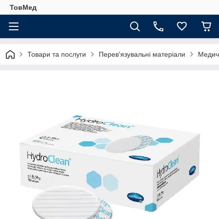
ТовМед
Товари та послуги
Перев'язувальні матеріали
Медичн