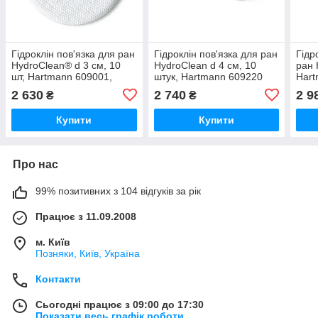
Гідроклін пов'язка для ран
Гідроклін пов'язка для ран
Гідр
HydroClean® d 3 см, 10
HydroClean d 4 см, 10
ран 
шт, Hartmann 609001,
штук, Hartmann 609220
Hart
стерильна
2 630
2 740
2 9
₴
₴
Купити
Купити
Про нас
99% позитивних з 104 відгуків за рік
Працює з 11.09.2008
м. Київ
Позняки, Київ, Україна
Контакти
Сьогодні працює з 09:00 до 17:30
Показати весь графік роботи