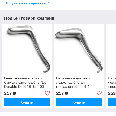
Всі умови повернення
Подібні товари компанії
Гінекологічне дзеркало
Вагінальне дзеркало
Вагі
Симса ложкоподібне №3
ложкоподібне для
ложк
Durable DHS-16-154-03
гінекології Sims №4
гіне
для огляду
Durable DHS-16-155-04
Dura
257
257
259
₴
₴
Купити
Купити