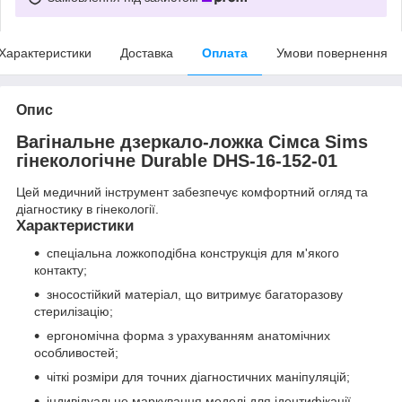
Характеристики
Доставка
Оплата
Умови повернення
Опис
Вагінальне дзеркало-ложка Сімса Sims
гінекологічне Durable DHS-16-152-01
Цей медичний інструмент забезпечує комфортний огляд та
діагностику в гінекології.
Характеристики
спеціальна ложкоподібна конструкція для м'якого
контакту;
зносостійкий матеріал, що витримує багаторазову
стерилізацію;
ергономічна форма з урахуванням анатомічних
особливостей;
чіткі розміри для точних діагностичних маніпуляцій;
індивідуальне маркування моделі для ідентифікації.