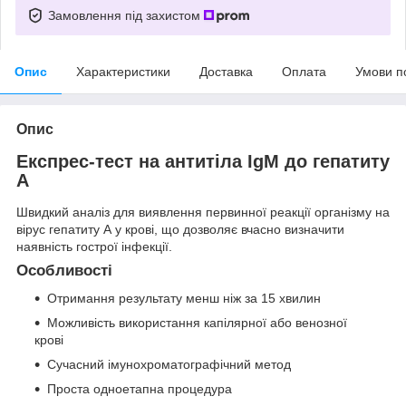
Замовлення під захистом
Опис
Характеристики
Доставка
Оплата
Умови п
Опис
Експрес-тест на антитіла IgM до гепатиту
А
Швидкий аналіз для виявлення первинної реакції організму на
вірус гепатиту А у крові, що дозволяє вчасно визначити
наявність гострої інфекції.
Особливості
Отримання результату менш ніж за 15 хвилин
Можливість використання капілярної або венозної
крові
Сучасний імунохроматографічний метод
Проста одноетапна процедура