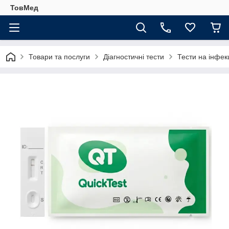
ТовМед
Товари та послуги
Діагностичні тести
Тести на інфекц