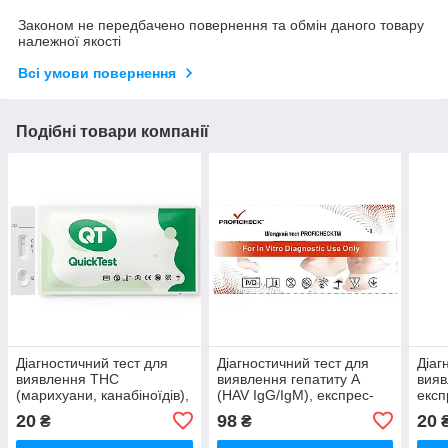
Законом не передбачено повернення та обмін даного товару
належної якості
Всі умови повернення
Подібні товари компанії
Діагностичний тест для
Діагностичний тест для
Діаг
виявлення THC
виявлення гепатиту A
вияв
(марихуани, канабіноїдів),
(HAV IgG/IgM), експрес-
експ
експрес-аналіз QuickTest
аналіз Proficheck
ISY-
20
98
20
₴
₴
DTH-102, 1 шт.
GS110236C25