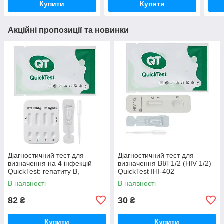
Купити
Купити
Акційні пропозиції та новинки
Діагностичний тест для
Діагностичний тест для
визначення на 4 інфекцій
визначення ВІЛ 1/2 (HIV 1/2)
QuickTest: гепатиту В,
QuickTest IHI-402
сифілісу, ВІЛ, гепатиту С,
В наявності
В наявності
IHS-404
82
30
₴
₴
Купити
Купити