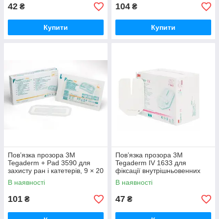
42
104
₴
₴
Купити
Купити
Пов’язка прозора 3M
Пов’язка прозора 3M
Tegaderm + Pad 3590 для
Tegaderm IV 1633 для
захисту ран і катетерів, 9 × 20
фіксації внутрішньовенних
см, №25
катетерів, 7 × 8,5 см, №100
В наявності
В наявності
101
47
₴
₴