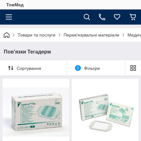
ТовМед
Товари та послуги
Перев'язувальні матеріали
Медичн
Пов'язки Тегадерм
Сортування
0
Фільтри