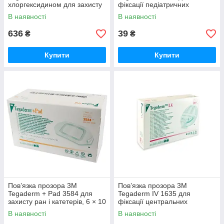
хлоргексидином для захисту
фіксації педіатричних
та фіксації катетерів, 8,5 ×
катетерів з принтом, 5 × 5,7
В наявності
В наявності
11,5 см, №25.
см.
636
39
₴
₴
Купити
Купити
Пов’язка прозора 3M
Пов’язка прозора 3M
Tegaderm + Pad 3584 для
Tegaderm IV 1635 для
захисту ран і катетерів, 6 × 10
фіксації центральних
см, №50
катетерів, 8,5 × 10,5 см, №50
В наявності
В наявності