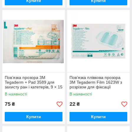
Купити
Купити
Пов’язка прозора 3M
Пов’язка плівкова прозора
Tegaderm + Pad 3589 для
3M Tegaderm Film 1623W з
захисту ран і катетерів, 9 × 15
розрізом для фіксації
см, №25
медичних виробів, 6 × 7 см,
В наявності
В наявності
стерильна, №100.
75
22
₴
₴
Купити
Купити