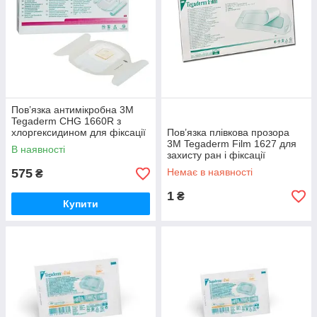
Пов’язка антимікробна 3M
Tegaderm CHG 1660R з
хлоргексидином для фіксації
Пов’язка плівкова прозора
катетерів і захисту місця
3M Tegaderm Film 1627 для
В наявності
введення, 7 × 8,5 см, №25.
захисту ран і фіксації
медичних виробів, 10 × 25
575
Немає в наявності
₴
см, стерильна, №20.
1
₴
Купити