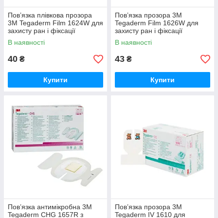
Пов’язка плівкова прозора
Пов’язка прозора 3M
3M Tegaderm Film 1624W для
Tegaderm Film 1626W для
захисту ран і фіксації
захисту ран і фіксації
медичних виробів, 6 × 7 см,
медичних виробів, 10 × 12
В наявності
В наявності
стерильна, №100.
см, №50.
40
43
₴
₴
Купити
Купити
Пов’язка антимікробна 3M
Пов’язка прозора 3M
Tegaderm CHG 1657R з
Tegaderm IV 1610 для