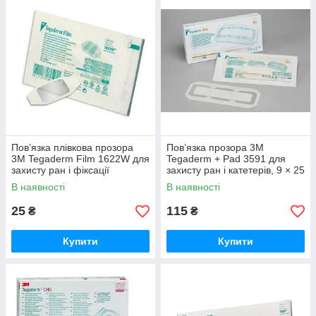
Пов’язка плівкова прозора
Пов’язка прозора 3M
3M Tegaderm Film 1622W для
Tegaderm + Pad 3591 для
захисту ран і фіксації
захисту ран і катетерів, 9 × 25
медичних виробів, 4,4 × 4,4
см, №25
В наявності
В наявності
см, №100.
25
115
₴
₴
Купити
Купити