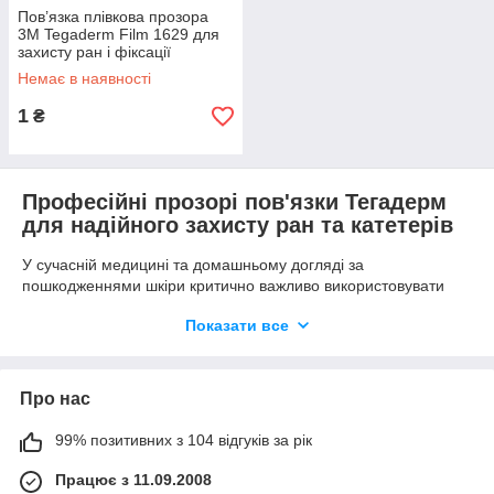
Пов’язка плівкова прозора
3M Tegaderm Film 1629 для
захисту ран і фіксації
медичних виробів, 20 × 30
Немає в наявності
см, стерильна, №10.
1
₴
Професійні прозорі пов'язки Тегадерм
для надійного захисту ран та катетерів
У сучасній медицині та домашньому догляді за
пошкодженнями шкіри критично важливо використовувати
перев’язувальні матеріали, які мінімізують ризик інфікування
Показати все
й не обмежують активність пацієнта. Інтернет-магазин
ТОВМЕД пропонує високотехнологічні рішення від світового
лідера 3M — пов'язки Tegaderm (Тегадерм). Ці вироби
заслужили довіру лікарів завдяки своїм унікальним бар'єрним
Про нас
властивостям, еластичності та можливості візуального
контролю за станом ранової поверхні чи місця проколу.
99% позитивних з 104 відгуків за рік
Що таке пов'язки Tegaderm та сфери їх
Працює з 11.09.2008
застосування